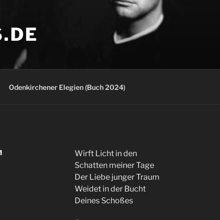
S.DE
Odenkirchener Elegien (Buch 2024)
M
Wirft Licht in den
Schatten meiner Tage
Der Liebe junger Traum
Weidet in der Bucht
Deines Schoßes