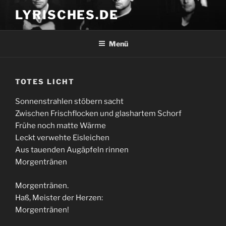
Zum
LYRISCHES.DE
Inhalt
springen
Menü
TOTES LICHT
Sonnenstrahlen stöbern sacht
Zwischen Frischflocken und glashartem Schorf
Frühe noch matte Wärme
Leckt verwehte Eisleichen
Aus tauenden Augäpfeln rinnen
Morgentränen
Morgentränen.
Haß, Meister der Herzen:
Morgentränen!